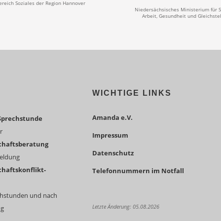
reich Soziales
der Region Hannover
Niedersächsisches Ministerium für S
Arbeit, Gesundheit und Gleichste
WICHTIGE LINKS
Amanda e.V.
Sprechstunde
r
Impressum
chaftsberatung
Datenschutz
meldung
haftskonflikt-
Telefonnummern im Notfall
echstunden und nach
Letzte Änderung: 05.08.2026
ng