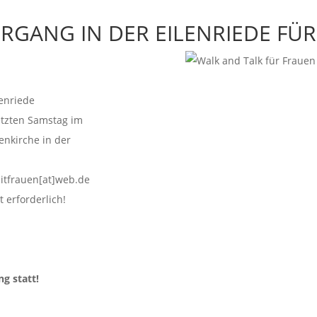
RGANG IN DER EILENRIEDE FÜ
lenriede
etzten Samstag im
nkirche in der
itfrauen[at]web.de
 erforderlich!
g statt!