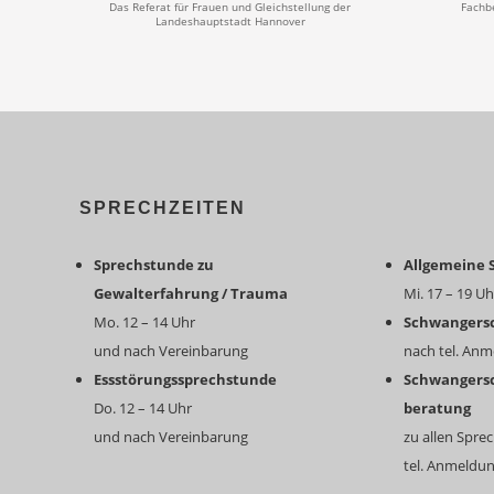
Das Referat für Frauen und Gleichstellung der
Fachbe
Landeshauptstadt Hannover
SPRECHZEITEN
Sprechstunde zu
Allgemeine 
Gewalterfahrung / Trauma
Mi. 17 – 19 Uh
Mo. 12 – 14 Uhr
Schwangers
und nach Vereinbarung
nach tel. An
Essstörungssprechstunde
Schwangersc
Do. 12 – 14 Uhr
beratung
und nach Vereinbarung
zu allen Spr
tel. Anmeldu